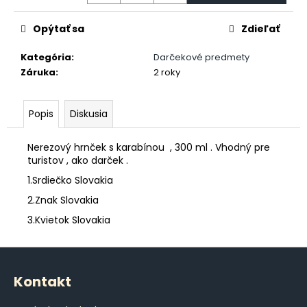
č
a
Opýtať sa
Zdieľať
m
e
Kategória
:
Darčekové predmety
Záruka
:
2 roky
POHÁR
K
VÝROČIU
Popis
Diskusia
€18,90
Nerezový hrnček s karabínou , 300 ml . Vhodný pre
turistov , ako darček .
1.Srdiečko Slovakia
2.Znak Slovakia
3.Kvietok Slovakia
Z
á
Kontakt
p