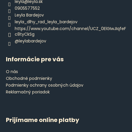
ä
leyla
@
leyla.sk
t
0905577552
i
Leyla Bardejov
e
leyla_dlhy_rad_leyla_bardejov
https://www.youtube.com/channel/UCZ_0ElGIwJIqfeF
c8tyCkSg
@leylabardejov
Informácie pre vás
O nás
Obchodné podmienky
Podmienky ochrany osobných údajov
Reklamačný poriadok
Prijímame online platby