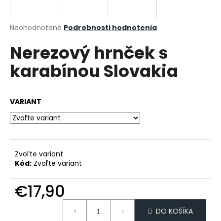
á
j
Priemerné
Neohodnotené
Podrobnosti hodnotenia
s
hodnotenie
Nerezový hrnček s
produktu
ť
je
?
karabínou Slovakia
0,0
z
5
hviezdičiek.
VARIANT
HĽADAŤ
Zvoľte variant
O
Kód:
Zvoľte variant
d
p
€17,90
o
r
Jednotková
ú
DO KOŠÍKA
cena: