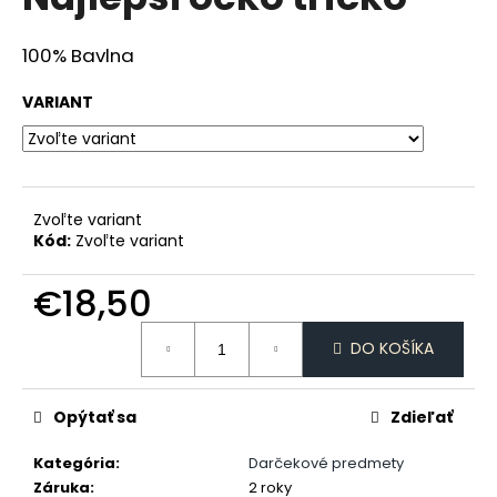
je
á
0,0
z
j
100% Bavlna
5
s
hviezdičiek.
VARIANT
ť
?
Zvoľte variant
Kód:
Zvoľte variant
HĽADAŤ
€18,50
Jednotková
DO KOŠÍKA
O
cena:
d
p
Opýtať sa
Zdieľať
o
r
Kategória
:
Darčekové predmety
ú
Záruka
:
2 roky