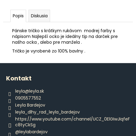
č
a
m
Popis
Diskusia
e
Pánske tričko s krátkym rukávom modrej farby s
nápisom Najlepší ocko je ideálny tip na darček pre
DÁMSKE
našho ocka , alebo pre manžela .
BRAZILKY
S
Tričko je vyrobené zo 100% bavlny .
ČIPKOU
€12,80
Z
á
Kontakt
p
ä
leyla
@
leyla.sk
t
0905577552
i
Leyla Bardejov
e
leyla_dlhy_rad_leyla_bardejov
https://www.youtube.com/channel/UCZ_0ElGIwJIqfeF
c8tyCkSg
@leylabardejov