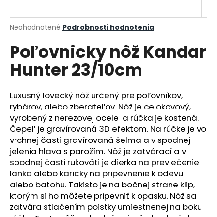
á
j
Priemerné
Neohodnotené
Podrobnosti hodnotenia
s
hodnotenie
Poľovnicky nôž Kandar
produktu
ť
je
?
Hunter 23/10cm
0,0
z
5
hviezdičiek.
Luxusný lovecký nôž určený pre poľovníkov,
rybárov, alebo zberateľov. Nôž je celokovový,
HĽADAŤ
vyrobený z nerezovej ocele a rúčka je kostená.
Čepeľ je gravírovaná 3D efektom. Na rúčke je vo
vrchnej časti gravírovaná šelma a v spodnej
jelenia hlava s parožím. Nôž je zatvárací a v
O
spodnej časti rukoväti je dierka na prevlečenie
d
lanka alebo karičky na pripevnenie k odevu
p
alebo batohu. Takisto je na bočnej strane klip,
o
ktorým si ho môžete pripevniť k opasku. Nôž sa
r
zatvára stlačením poistky umiestnenej na boku
ú