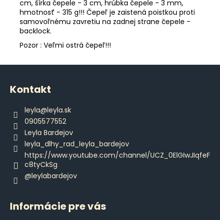
cm, šírka čepele - 3 cm, hrúbka čepele - 3 mm,
hmotnosť - 315 g!!! Čepeľ je zaistená poistkou proti
samovoľnému zavretiu na zadnej strane čepele -
backlock.
Pozor : Veľmi ostrá čepeľ!!!
Z
á
Kontakt
p
ä
leyla
@
leyla.sk
t
0905577552
i
Leyla Bardejov
e
leyla_dlhy_rad_leyla_bardejov
https://www.youtube.com/channel/UCZ_0ElGIwJIqfeF
c8tyCkSg
@leylabardejov
Informácie pre vás