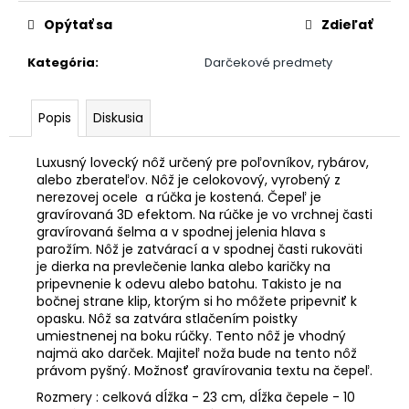
Opýtať sa
Zdieľať
Kategória
:
Darčekové predmety
Popis
Diskusia
Luxusný lovecký nôž určený pre poľovníkov, rybárov,
alebo zberateľov. Nôž je celokovový, vyrobený z
nerezovej ocele a rúčka je kostená. Čepeľ je
gravírovaná 3D efektom. Na rúčke je vo vrchnej časti
gravírovaná šelma a v spodnej jelenia hlava s
parožím. Nôž je zatvárací a v spodnej časti rukoväti
je dierka na prevlečenie lanka alebo karičky na
pripevnenie k odevu alebo batohu. Takisto je na
bočnej strane klip, ktorým si ho môžete pripevniť k
opasku. Nôž sa zatvára stlačením poistky
umiestnenej na boku rúčky. Tento nôž je vhodný
najmä ako darček. Majiteľ noža bude na tento nôž
právom pyšný. Možnosť gravírovania textu na čepeľ.
Rozmery : celková dĺžka - 23 cm, dĺžka čepele - 10