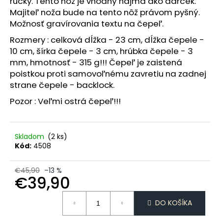
č
rúčky. Tento nôž je vhodný najmä ako darček.
a
Majiteľ noža bude na tento nôž právom pyšný.
m
Možnosť gravírovania textu na čepeľ.
e
Rozmery : celková dĺžka - 23 cm, dĺžka čepele -
10 cm, šírka čepele - 3 cm, hrúbka čepele - 3
mm, hmotnosť - 315 g!!! Čepeľ je zaistená
ČERVENÁ
DÁMSKA
poistkou proti samovoľnému zavretiu na zadnej
KOŠIEĽKA
strane čepele - backlock.
€55,90
Pozor : Veľmi ostrá čepeľ!!!
Skladom
(2 ks)
Kód:
4508
€45,90
–13 %
€39,90
Jednotková
DO KOŠÍKA
cena: