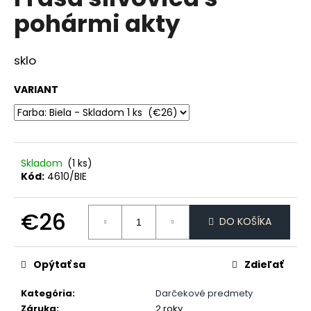
je
á
pohármi akty
0,0
z
j
5
s
hviezdičiek.
sklo
ť
?
VARIANT
HĽADAŤ
Skladom
(1 ks)
Kód:
4610/BIE
€26
O
DO KOŠÍKA
d
Jednotková
p
cena:
Opýtať sa
Zdieľať
o
r
Kategória
:
Darčekové predmety
ú
Záruka
:
2 roky