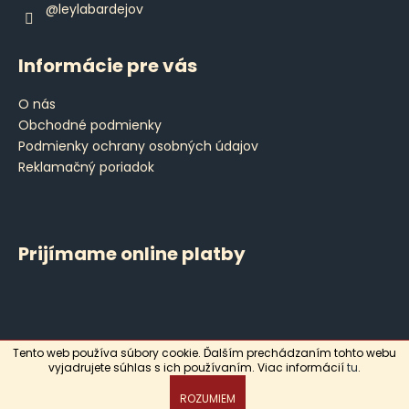
@leylabardejov
Informácie pre vás
O nás
Obchodné podmienky
Podmienky ochrany osobných údajov
Reklamačný poriadok
Prijímame online platby
Tento web používa súbory cookie. Ďalším prechádzaním tohto webu
Vytvoril Shoptet
vyjadrujete súhlas s ich používaním. Viac informácií
tu
.
Copyright 2026
Leyla
. Všetky práva vyhradené.
ROZUMIEM