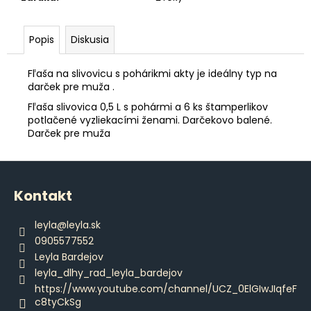
č
a
m
Popis
Diskusia
e
Fľaša na slivovicu s pohárikmi akty je ideálny typ na
darček pre muža .
DÁMSKE
PAPUČE
Fľaša slivovica 0,5 L s pohármi a 6 ks štamperlikov
€15,80
potlačené vyzliekacími ženami. Darčekovo balené.
Darček pre muža
Z
á
Kontakt
p
ä
leyla
@
leyla.sk
t
0905577552
i
Leyla Bardejov
e
leyla_dlhy_rad_leyla_bardejov
https://www.youtube.com/channel/UCZ_0ElGIwJIqfeF
c8tyCkSg