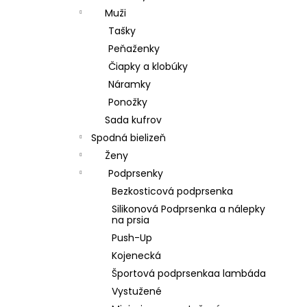
Muži
Tašky
Peňaženky
Čiapky a klobúky
Náramky
Ponožky
Sada kufrov
Spodná bielizeň
Ženy
Podprsenky
Bezkosticová podprsenka
Silikonová Podprsenka a nálepky
na prsia
Push-Up
Kojenecká
Športová podprsenkaa lambáda
Vystužené