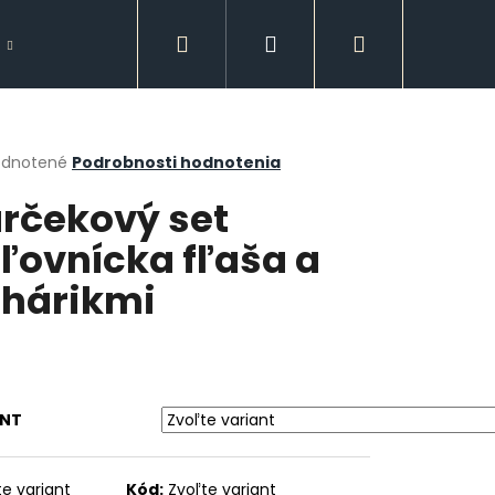
Hľadať
Prihlásenie
Nákupný
Doplnky
Spodná bielizeň
GUESS
košík
erné
dnotené
Podrobnosti hodnotenia
tenie
rčekový set
ktu
ľovnícka fľaša a
hárikmi
ičiek.
ANT
Nasledujúce
te variant
Kód:
Zvoľte variant