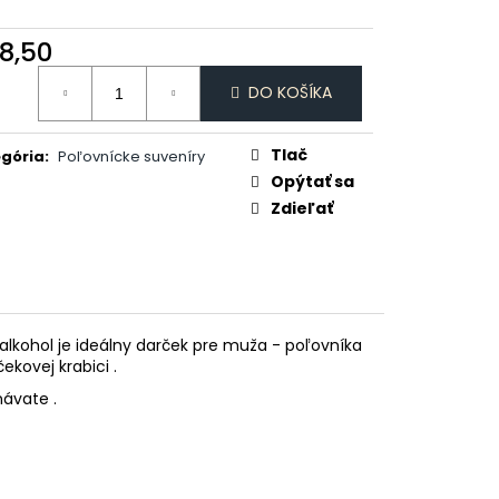
DAJCE MI ŠICKE
8,50
otková
DO KOŠÍKA
:
Tlač
gória
:
Poľovnícke suveníry
Opýtať sa
Zdieľať
alkohol je ideálny darček pre muža - poľovníka
ekovej krabici .
dnávate .