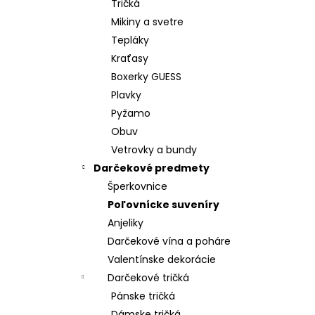
Tričká
Mikiny a svetre
Tepláky
Kraťasy
Boxerky GUESS
Plavky
Pyžamo
Obuv
Vetrovky a bundy
Darčekové predmety
Šperkovnice
Poľovnícke suveníry
Anjeliky
Darčekové vína a poháre
Valentínske dekorácie
Darčekové tričká
Pánske tričká
Dámske tričká