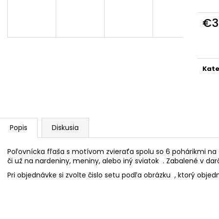
POHÁR K VÝROČIU
DÁMSKE TRIČKO 
POKOJ
€18,90
€3
€18,50
Jedn
cena
Kate
Popis
Diskusia
Poľovnícka fľaša s motívom zvieraťa spolu so 6 pohárikmi na 
či už na nardeniny, meniny, alebo iný sviatok . Zabalené v darč
Pri objednávke si zvolte čislo setu podľa obrázku , ktorý obje