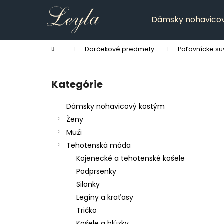
K
Prejsť
na
o
Dámsky nohavico
obsah
Späť
Späť
š
do
do
í
Domov
Darčekové predmety
Poľovnícke su
k
obchodu
obchodu
B
o
Kategórie
Preskočiť
č
kategórie
n
Dámsky nohavicový kostým
ý
Ženy
p
Muži
a
Tehotenská móda
n
Kojenecké a tehotenské košele
e
Podprsenky
l
Silonky
Legíny a kraťasy
Tričko
Košele a blúzky