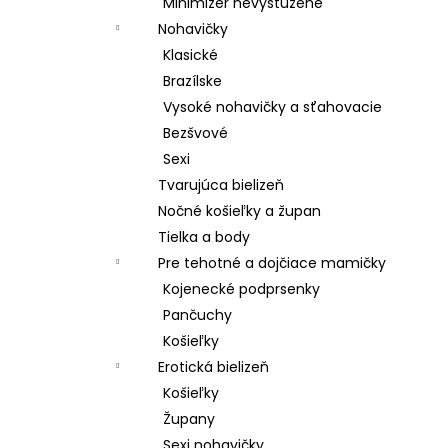
Minimizer nevystužené
Nohavičky
Klasické
Brazílske
Vysoké nohavičky a sťahovacie
Bezšvové
Sexi
Tvarujúca bielizeň
Nočné košieľky a župan
Tielka a body
Pre tehotné a dojčiace mamičky
Kojenecké podprsenky
Pančuchy
Košieľky
Erotická bielizeň
Košieľky
Župany
Sexi nohavičky