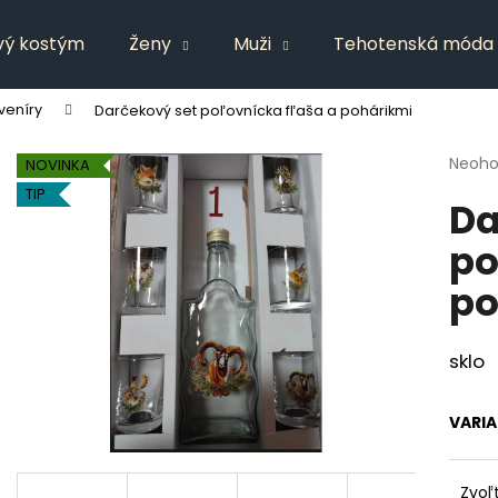
vý kostým
Ženy
Muži
Tehotenská móda
veníry
Darčekový set poľovnícka fľaša a pohárikmi
Čo potrebujete nájsť?
Priem
Neoho
NOVINKA
hodno
TIP
Da
produ
HĽADAŤ
je
po
0,0
z
po
5
Odporúčame
hviezd
sklo
VARI
Zvoľ