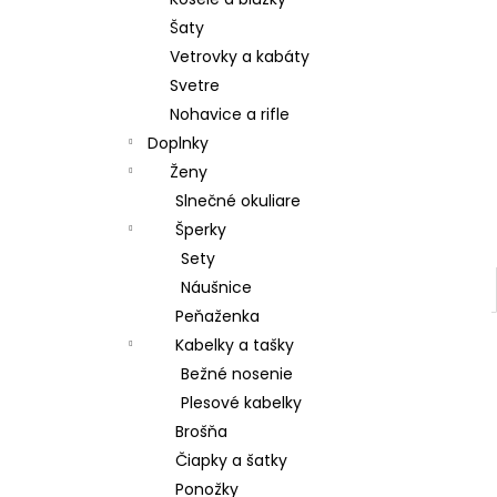
DÁMSKE PAPUČE
Šaty
€15,80
Vetrovky a kabáty
Svetre
Nohavice a rifle
Doplnky
Ženy
Slnečné okuliare
Šperky
Sety
Náušnice
Peňaženka
Kabelky a tašky
Bežné nosenie
Plesové kabelky
Brošňa
Čiapky a šatky
Ponožky