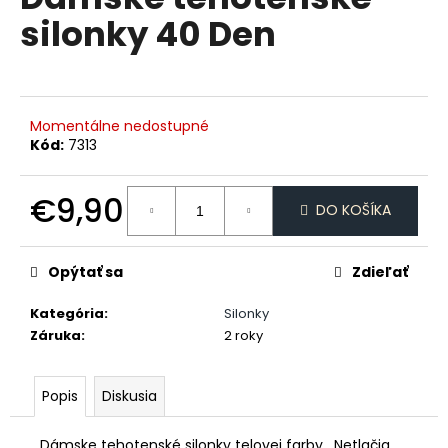
je
á
silonky 40 Den
0,0
z
j
5
s
hviezdičiek.
ť
?
Momentálne nedostupné
Kód:
7313
€9,90
DO KOŠÍKA
HĽADAŤ
Jednotková
cena:
Opýtať sa
Zdieľať
Kategória
:
Silonky
O
Záruka
:
2 roky
d
p
o
Popis
Diskusia
r
ú
Dámske tehotenské silonky telovej farby . Netlačia