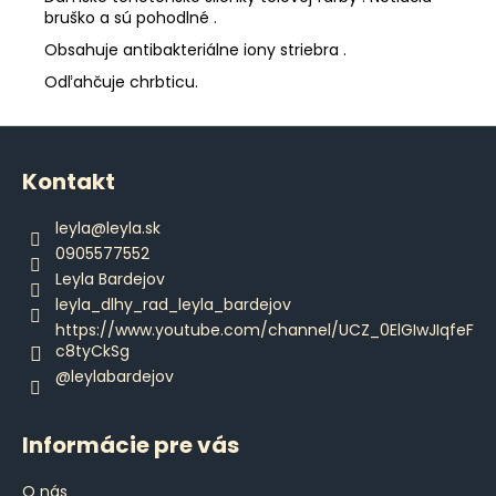
č
bruško a sú pohodlné .
a
m
Obsahuje antibakteriálne iony striebra .
e
Odľahčuje chrbticu.
Z
POĽOVNÍCKE
POHÁRE
á
Kontakt
NA
p
VÍNO
ä
€35,80
leyla
@
leyla.sk
t
0905577552
i
Leyla Bardejov
e
leyla_dlhy_rad_leyla_bardejov
https://www.youtube.com/channel/UCZ_0ElGIwJIqfeF
c8tyCkSg
@leylabardejov
Informácie pre vás
O nás