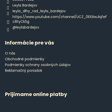
i
Leyla Bardejov
e
leyla_dlhy_rad_leyla_bardejov
https://www.youtube.com/channel/UCZ_0ElGIwJIqfeF
c8tyCkSg
@leylabardejov
Informácie pre vás
O nás
Obchodné podmienky
Podmienky ochrany osobných údajov
Reklamačný poriadok
Prijímame online platby