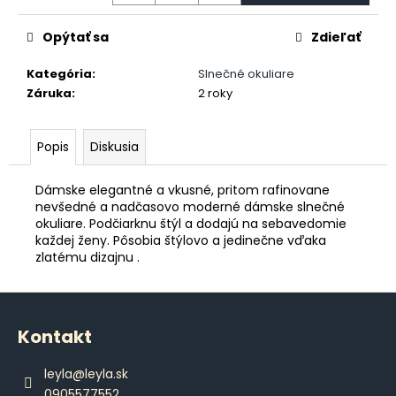
č
a
Opýtať sa
Zdieľať
m
e
Kategória
:
Slnečné okuliare
Záruka
:
2 roky
DÁMSKE
BRAZILKY
S
Popis
Diskusia
ČIPKOU
€12,80
Dámske elegantné a vkusné, pritom rafinovane
nevšedné a nadčasovo moderné dámske slnečné
okuliare. Podčiarknu štýl a dodajú na sebavedomie
každej ženy. Pôsobia štýlovo a jedinečne vďaka
zlatému dizajnu .
Z
á
Kontakt
p
ä
leyla
@
leyla.sk
t
0905577552