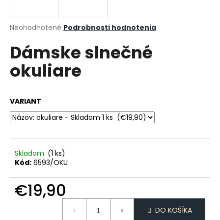
á
j
Priemerné
Neohodnotené
Podrobnosti hodnotenia
s
hodnotenie
Dámske slnečné
produktu
ť
je
?
okuliare
0,0
z
5
hviezdičiek.
VARIANT
HĽADAŤ
Skladom
(1 ks)
O
Kód:
6593/OKU
d
p
€19,90
o
r
Jednotková
ú
DO KOŠÍKA
cena: