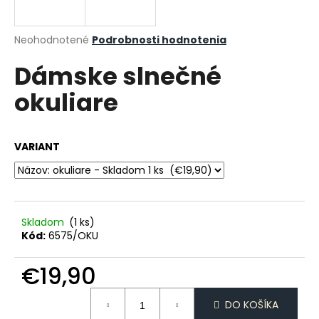
á
j
Priemerné
Neohodnotené
Podrobnosti hodnotenia
s
hodnotenie
Dámske slnečné
produktu
ť
je
?
okuliare
0,0
z
5
hviezdičiek.
VARIANT
HĽADAŤ
Skladom
(1 ks)
O
Kód:
6575/OKU
d
p
€19,90
o
r
Jednotková
ú
DO KOŠÍKA
cena: