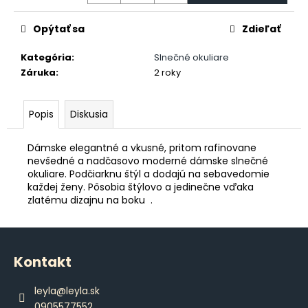
č
a
Opýtať sa
Zdieľať
m
e
Kategória
:
Slnečné okuliare
Záruka
:
2 roky
DÁMSKE
BRAZILKY
S
Popis
Diskusia
ČIPKOU
€12,80
Dámske elegantné a vkusné, pritom rafinovane
nevšedné a nadčasovo moderné dámske slnečné
okuliare. Podčiarknu štýl a dodajú na sebavedomie
každej ženy. Pôsobia štýlovo a jedinečne vďaka
zlatému dizajnu na boku .
Z
á
Kontakt
p
ä
leyla
@
leyla.sk
t
0905577552