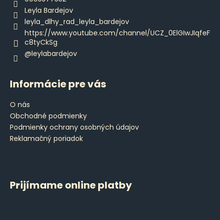
i
Leyla Bardejov
e
leyla_dlhy_rad_leyla_bardejov
https://www.youtube.com/channel/UCZ_0ElGIwJIqfeF
c8tyCkSg
@leylabardejov
Informácie pre vás
O nás
Obchodné podmienky
Podmienky ochrany osobných údajov
Reklamačný poriadok
Prijímame online platby