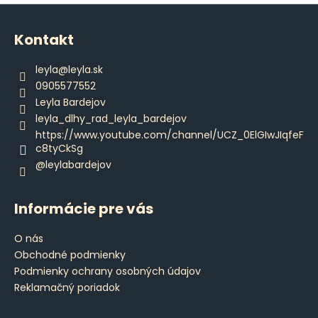
Z
á
Kontakt
p
ä
leyla
@
leyla.sk
t
0905577552
i
Leyla Bardejov
e
leyla_dlhy_rad_leyla_bardejov
https://www.youtube.com/channel/UCZ_0ElGIwJIqfeF
c8tyCkSg
@leylabardejov
Informácie pre vás
O nás
Obchodné podmienky
Podmienky ochrany osobných údajov
Reklamačný poriadok