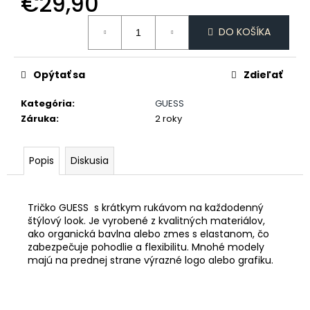
€29,90
č
a
Jednotková
m
DO KOŠÍKA
cena:
e
Opýtať sa
Zdieľať
PÁNSKE
DLHÉ
Kategória
:
GUESS
PYŽAMO
Záruka
:
2 roky
€45,90
Popis
Diskusia
Tričko GUESS s krátkym rukávom na každodenný
štýlový look. Je vyrobené z kvalitných materiálov,
ako organická bavlna alebo zmes s elastanom, čo
zabezpečuje pohodlie a flexibilitu. Mnohé modely
majú na prednej strane výrazné logo alebo grafiku.