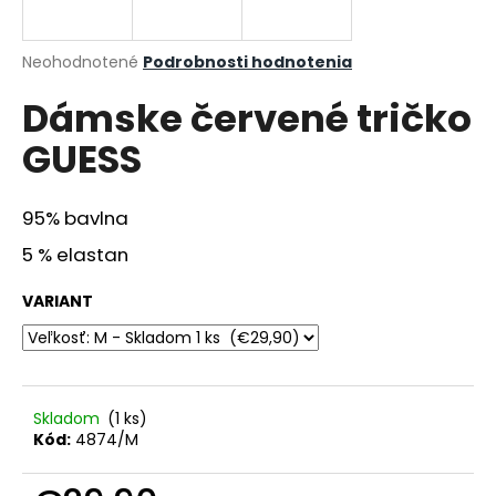
á
j
Priemerné
Neohodnotené
Podrobnosti hodnotenia
s
hodnotenie
Dámske červené tričko
produktu
ť
je
?
GUESS
0,0
z
5
hviezdičiek.
95% bavlna
5 % elastan
HĽADAŤ
VARIANT
O
d
p
Skladom
(1 ks)
o
Kód:
4874/M
r
ú