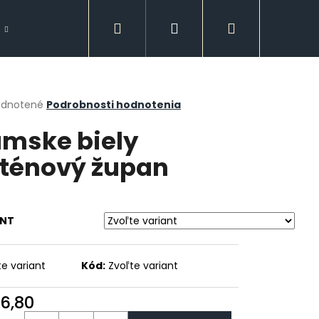
Hľadať
Prihlásenie
Nákupný
Doplnky
Spodná bielizeň
GUESS
košík
erné
dnotené
Podrobnosti hodnotenia
tenie
mske biely
ktu
ténový župan
ičiek.
ANT
te variant
Kód:
Zvoľte variant
Nasledujúce
6,80
otková