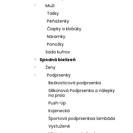
Muži
Tašky
Peňaženky
Čiapky a klobúky
Náramky
Ponožky
Sada kufrov
Spodná bielizeň
Ženy
Podprsenky
Bezkosticová podprsenka
Silikonová Podprsenka a nálepky
na prsia
Push-Up
Kojenecká
Športová podprsenkaa lambáda
Vystužené