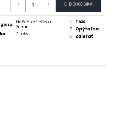
DAJCE MI ŠICKE
DO KOŠÍKA
:
Tlač
Nočné košieľky a
gória
:
župan
Opýtať sa
ka
:
2 roky
Zdieľať