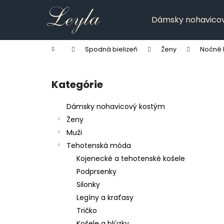
K
Prejsť
na
o
Dámsky nohavico
obsah
Späť
Späť
š
do
do
í
Domov
Spodná bielizeň
Ženy
Nočné 
k
obchodu
obchodu
B
o
Kategórie
Preskočiť
č
kategórie
n
Dámsky nohavicový kostým
ý
Ženy
p
Muži
a
Tehotenská móda
n
Kojenecké a tehotenské košele
e
Podprsenky
l
Silonky
Legíny a kraťasy
Tričko
Košele a blúzky