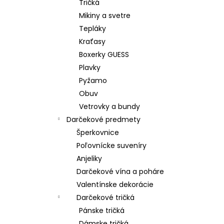
Tričká
Mikiny a svetre
Tepláky
Kraťasy
Boxerky GUESS
Plavky
Pyžamo
Obuv
Vetrovky a bundy
Darčekové predmety
Šperkovnice
Poľovnícke suveníry
Anjeliky
Darčekové vína a poháre
Valentínske dekorácie
Darčekové tričká
Pánske tričká
Dámske tričká