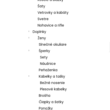
DÁMSKE PAPUČE
Šaty
€15,80
Vetrovky a kabáty
Svetre
Nohavice a rifle
Doplnky
Ženy
Slnečné okuliare
Šperky
Sety
Náušnice
Peňaženka
Kabelky a tašky
Bežné nosenie
Plesové kabelky
Brošňa
Čiapky a šatky
Ponožky