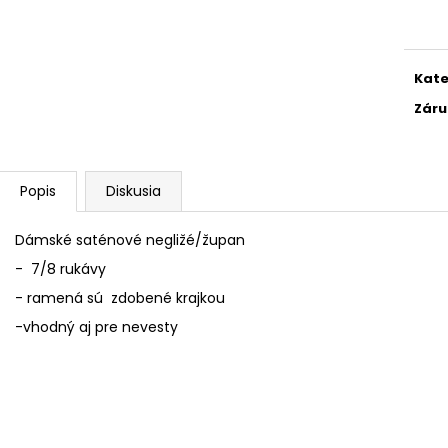
POHÁR K VÝROČIU
DÁMSKE TRIČKO 
cena
POKOJ
€18,90
€18,50
Kate
Záru
Popis
Diskusia
Dámské saténové negližé/župan
- 7/8 rukávy
- ramená sú zdobené krajkou
-vhodný aj pre nevesty