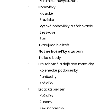
Minimizer nevystužené
Nohavičky
Klasické
Brazílske
Vysoké nohavičky a sťahovacie
Bezšvové
Sexi
Tvarujúca bielizeň
Nočné košieľky a župan
Tielka a body
Pre tehotné a dojčiace mamičky
Kojenecké podprsenky
Pančuchy
Košieľky
Erotická bielizeň
Košieľky
Župany
Sexi nohavičky