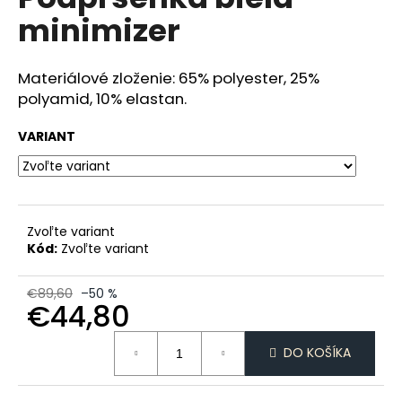
je
á
minimizer
0,0
z
j
5
s
hviezdičiek.
Materiálové zloženie: 65% polyester, 25%
ť
polyamid, 10% elastan.
?
VARIANT
HĽADAŤ
Zvoľte variant
Kód:
Zvoľte variant
O
€89,60
–50 %
d
€44,80
p
Jednotková
o
DO KOŠÍKA
cena:
r
ú