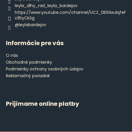
e
leyla_dlhy_rad_leyla_bardejov
https://www.youtube.com/channel/UCZ_0ElGIwJIqfeF
c8tyCkSg
@leylabardejov
Informácie pre vás
O nás
Obchodné podmienky
Podmienky ochrany osobných údajov
Reklamačný poriadok
Prijímame online platby