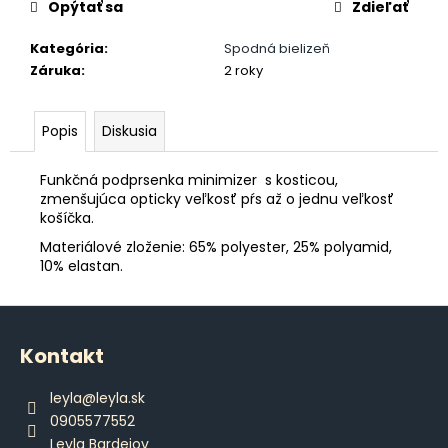
č
Opýtať sa
Zdieľať
a
m
Kategória
:
Spodná bielizeň
e
Záruka
:
2 roky
ŠILTOVKA
Popis
Diskusia
DAJCE
MI
ŠICKE
Funkčná podprsenka minimizer s kosticou,
POKOJ
zmenšujúca opticky veľkosť pŕs až o jednu veľkosť
košíčka.
€14,80
Materiálové zloženie: 65% polyester, 25% polyamid,
10% elastan.
Z
á
Kontakt
p
ä
leyla
@
leyla.sk
t
0905577552
i
Leyla Bardejov