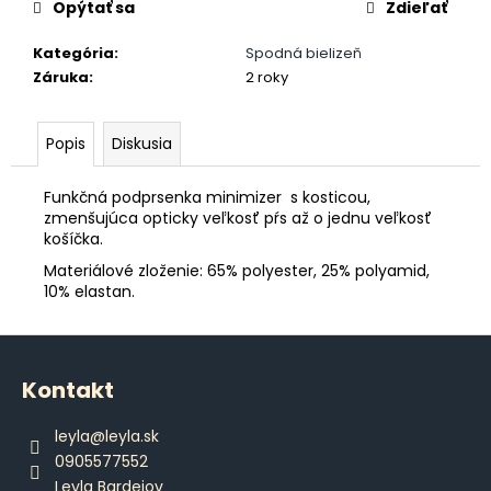
č
Opýtať sa
Zdieľať
a
m
Kategória
:
Spodná bielizeň
e
Záruka
:
2 roky
PÁNSKE
Popis
Diskusia
DLHÉ
PYŽAMO
Funkčná podprsenka minimizer s kosticou,
€42,80
zmenšujúca opticky veľkosť pŕs až o jednu veľkosť
košíčka.
Materiálové zloženie: 65% polyester, 25% polyamid,
10% elastan.
Z
á
Kontakt
p
ä
leyla
@
leyla.sk
t
0905577552
i
Leyla Bardejov