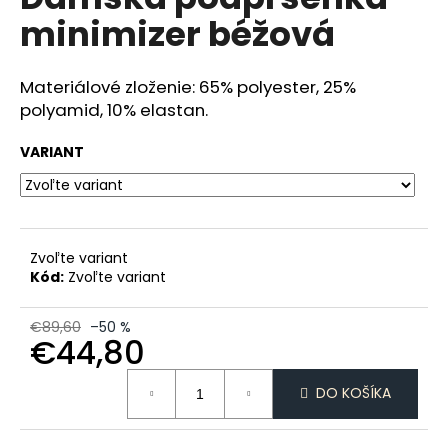
je
á
minimizer béžová
0,0
z
j
5
s
hviezdičiek.
Materiálové zloženie: 65% polyester, 25%
ť
polyamid, 10% elastan.
?
VARIANT
HĽADAŤ
Zvoľte variant
Kód:
Zvoľte variant
O
€89,60
–50 %
d
€44,80
p
Jednotková
o
DO KOŠÍKA
cena:
r
ú