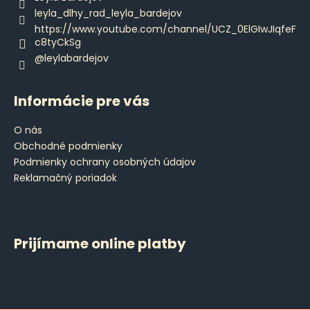
e
leyla_dlhy_rad_leyla_bardejov
https://www.youtube.com/channel/UCZ_0ElGIwJIqfeF
c8tyCkSg
@leylabardejov
Informácie pre vás
O nás
Obchodné podmienky
Podmienky ochrany osobných údajov
Reklamačný poriadok
Prijímame online platby