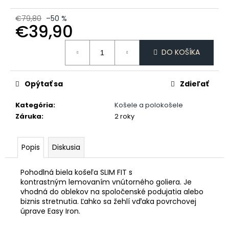
č
a
€79,80
–50 %
m
€39,90
e
Jednotková
DO KOŠÍKA
cena:
DÁMSKE
TRIČKO
DAJCE
Opýtať sa
Zdieľať
MI
ŠICKE
Kategória
:
Košele a polokošele
POKOJ
Záruka
:
2 roky
€18,50
Popis
Diskusia
Pohodlná biela košeľa SLIM FIT s
kontrastným lemovaním vnútorného goliera. Je
vhodná do oblekov na spoločenské podujatia alebo
biznis stretnutia. Ľahko sa žehlí vďaka povrchovej
úprave Easy Iron.