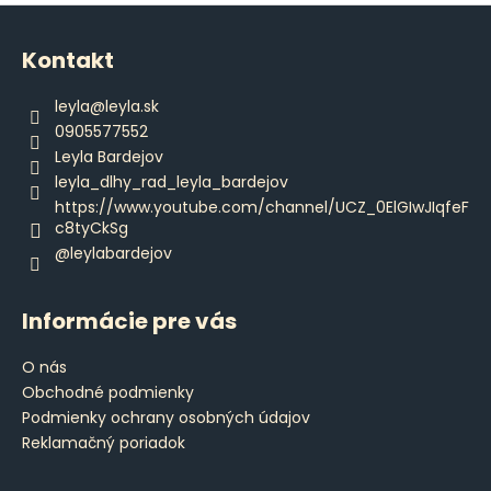
Z
á
Kontakt
p
ä
leyla
@
leyla.sk
t
0905577552
i
Leyla Bardejov
e
leyla_dlhy_rad_leyla_bardejov
https://www.youtube.com/channel/UCZ_0ElGIwJIqfeF
c8tyCkSg
@leylabardejov
Informácie pre vás
O nás
Obchodné podmienky
Podmienky ochrany osobných údajov
Reklamačný poriadok