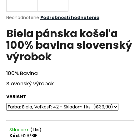
á
j
Priemerné
Neohodnotené
Podrobnosti hodnotenia
s
hodnotenie
Biela pánska košeľa
produktu
ť
je
?
100% bavlna slovenský
0,0
z
výrobok
5
hviezdičiek.
100% Bavlna
HĽADAŤ
Slovenský výrobok
VARIANT
O
d
p
o
r
Skladom
(1 ks)
ú
Kód:
626/BIE