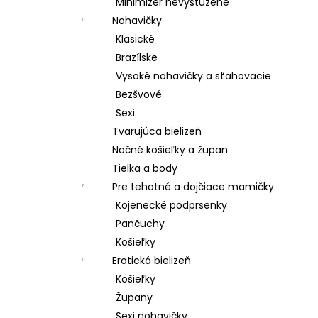
Minimizer nevystužené
Nohavičky
Klasické
Brazílske
Vysoké nohavičky a sťahovacie
Bezšvové
Sexi
Tvarujúca bielizeň
Nočné košieľky a župan
Tielka a body
Pre tehotné a dojčiace mamičky
Kojenecké podprsenky
Pančuchy
Košieľky
Erotická bielizeň
Košieľky
Župany
Sexi nohavičky