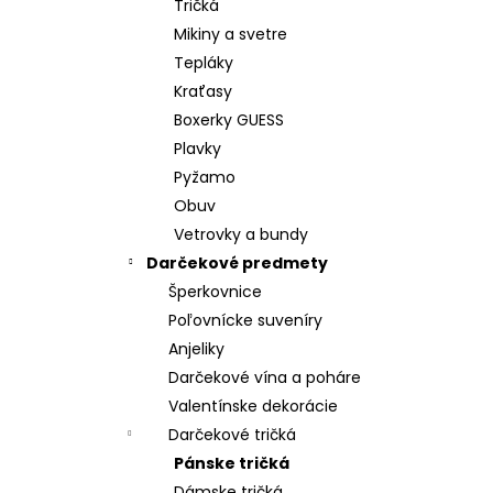
Tričká
Mikiny a svetre
Tepláky
Kraťasy
Boxerky GUESS
Plavky
Pyžamo
Obuv
Vetrovky a bundy
Darčekové predmety
Šperkovnice
Poľovnícke suveníry
Anjeliky
Darčekové vína a poháre
Valentínske dekorácie
Darčekové tričká
Pánske tričká
Dámske tričká