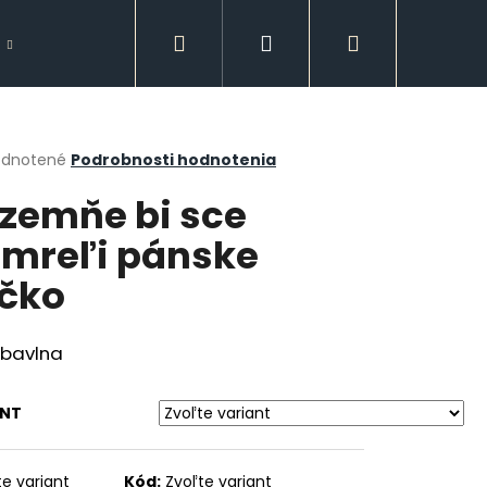
Hľadať
Prihlásenie
Nákupný
Doplnky
Spodná bielizeň
GUESS
košík
erné
dnotené
Podrobnosti hodnotenia
tenie
zemňe bi sce
ktu
mreľi pánske
ičko
ičiek.
 bavlna
ANT
Nasledujúce
te variant
Kód:
Zvoľte variant