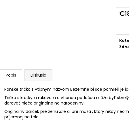
DÁMSKE TRIČKO DAJCE MI ŠICKE
ŠILTOVKA DAJCE
POKOJ
€14,80
€1
€18,50
Jedn
cena
Kate
Záru
Popis
Diskusia
Pánske tričko s vtipným názvom Bezemňe bi sce pomreľi je id
Tričko s krátkym rukávom a vtipnou potlačou môže byť skvel
darovať niečo originálne na narodeniny .
Originálny darček pre ženu ,ale aj pre muža , ktorý nikdy neomr
príjemnej na telo .