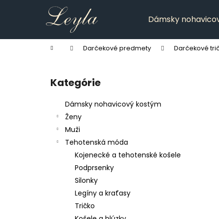
K
Prejsť
na
o
Dámsky nohavico
obsah
Späť
Späť
š
do
do
í
Domov
Darčekové predmety
Darčekové tri
k
obchodu
obchodu
B
o
Kategórie
Preskočiť
č
kategórie
n
Dámsky nohavicový kostým
ý
Ženy
p
Muži
a
Tehotenská móda
n
Kojenecké a tehotenské košele
e
Podprsenky
l
Silonky
Legíny a kraťasy
Tričko
Košele a blúzky