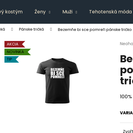
vý kostým
Ženy
Muži
Tehotenská móda
čká
Pánske tričká
Bezemňe bi sce pomreľi pánske tričko
Čo potrebujete nájsť?
Priem
Neoho
AKCIA
hodno
NOVINKA
Be
produ
HĽADAŤ
TIP
je
po
0,0
z
tr
5
Odporúčame
hviezd
100%
VARI
Zvoľ