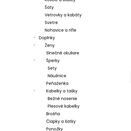
POHÁR K VÝROČIU
Šaty
€18,90
Vetrovky a kabáty
Svetre
Nohavice a rifle
Doplnky
Ženy
Slnečné okuliare
Šperky
Sety
Náušnice
Peňaženka
Kabelky a tašky
Bežné nosenie
Plesové kabelky
Brošňa
Čiapky a šatky
Ponožky