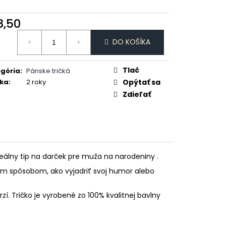
 MI ŠICKE POKOJ
8,50
otková
DO KOŠÍKA
:
Tlač
gória
:
Pánske tričká
ka
:
2 roky
Opýtať sa
Zdieľať
eálny tip na darček pre muža na narodeniny .
ým spôsobom, ako vyjadriť svoj humor alebo
zí. Tričko je vyrobené zo 100% kvalitnej bavlny