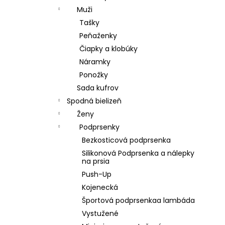
Muži
Tašky
Peňaženky
Čiapky a klobúky
Náramky
Ponožky
Sada kufrov
Spodná bielizeň
Ženy
Podprsenky
Bezkosticová podprsenka
Silikonová Podprsenka a nálepky
na prsia
Push-Up
Kojenecká
Športová podprsenkaa lambáda
Vystužené